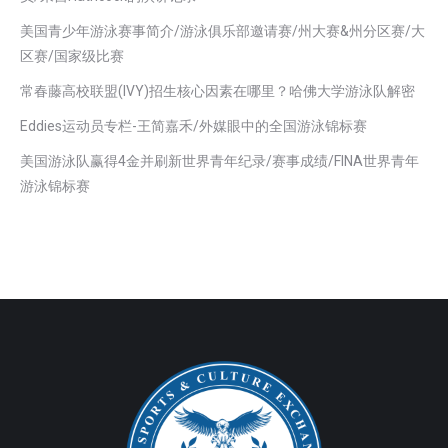
美国青少年游泳赛事简介/游泳俱乐部邀请赛/州大赛&州分区赛/大
区赛/国家级比赛
常春藤高校联盟(IVY)招生核心因素在哪里？哈佛大学游泳队解密
Eddies运动员专栏-王简嘉禾/外媒眼中的全国游泳锦标赛
美国游泳队赢得4金并刷新世界青年纪录/赛事成绩/FINA世界青年
游泳锦标赛