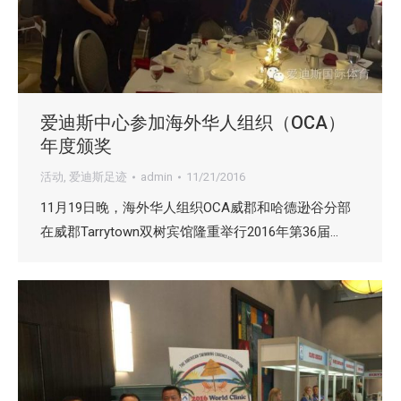
爱迪斯中心参加海外华人组织（OCA）
年度颁奖
活动
,
爱迪斯足迹
admin
11/21/2016
11月19日晚，海外华人组织OCA威郡和哈德逊谷分部
在威郡Tarrytown双树宾馆隆重举行2016年第36届…