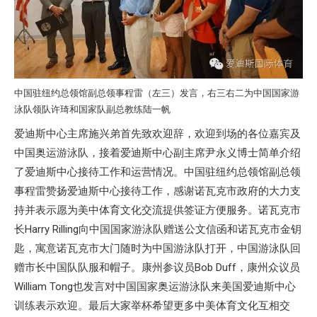
中国驻纽约总领馆副总领事程雷（左三）发言，右三右二为中国国家游
泳队领队许琦和国家队副总教练陆一帆
爱迪斯中心主席施兴弟首先致欢迎辞，欢迎到场的各位嘉宾及
中国奥运游泳队，接着爱迪斯中心副主席尹永义博士简单介绍
了爱迪斯中心接待工作和运营情况。中国驻纽约总领馆副总领
事程雷赞扬爱迪斯中心接待工作，感谢诺瓦克市政府的大力支
持并表示愿为美中体育文化交流提供签证方便服务。诺瓦克市
长Harry Rilling向中国国家游泳队赠送公文信函和诺瓦克市金钥
匙，寓意诺瓦克市大门随时为中国游泳队打开，中国游泳队回
赠市长中国队队服和帽子。康州参议员Bob Duff，康州众议员
William Tong也发言对中国国家奥运游泳队来美国爱迪斯中心
训练表示欢迎。最后大家举杯希望更多中美体育文化互相交