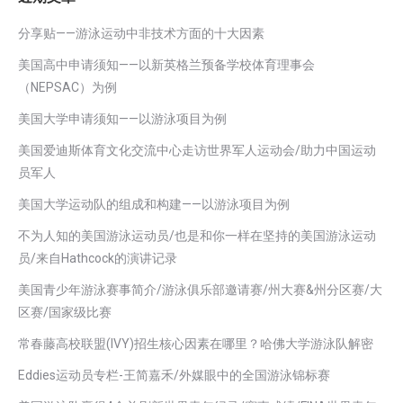
分享贴——游泳运动中非技术方面的十大因素
美国高中申请须知——以新英格兰预备学校体育理事会
（NEPSAC）为例
美国大学申请须知——以游泳项目为例
美国爱迪斯体育文化交流中心走访世界军人运动会/助力中国运动
员军人
美国大学运动队的组成和构建——以游泳项目为例
不为人知的美国游泳运动员/也是和你一样在坚持的美国游泳运动
员/来自Hathcock的演讲记录
美国青少年游泳赛事简介/游泳俱乐部邀请赛/州大赛&州分区赛/大
区赛/国家级比赛
常春藤高校联盟(IVY)招生核心因素在哪里？哈佛大学游泳队解密
Eddies运动员专栏-王简嘉禾/外媒眼中的全国游泳锦标赛