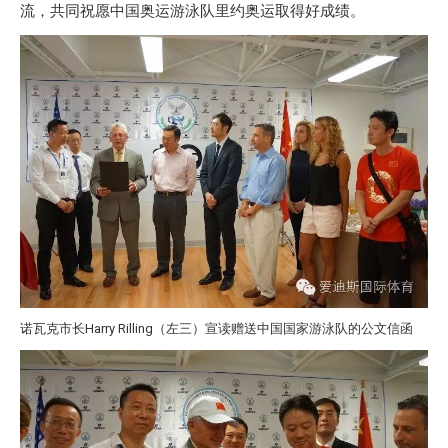
流，共同祝愿中国奥运游泳队里约奥运取得好成绩。
诺瓦克市长Harry Rilling（左三）宣读赠送中国国家游泳队的公文信函