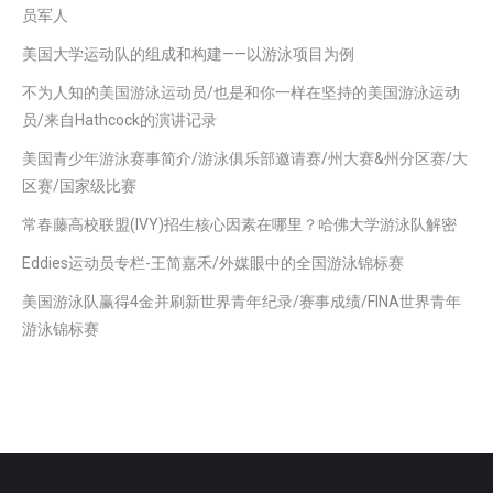
员军人
美国大学运动队的组成和构建——以游泳项目为例
不为人知的美国游泳运动员/也是和你一样在坚持的美国游泳运动
员/来自Hathcock的演讲记录
美国青少年游泳赛事简介/游泳俱乐部邀请赛/州大赛&州分区赛/大
区赛/国家级比赛
常春藤高校联盟(IVY)招生核心因素在哪里？哈佛大学游泳队解密
Eddies运动员专栏-王简嘉禾/外媒眼中的全国游泳锦标赛
美国游泳队赢得4金并刷新世界青年纪录/赛事成绩/FINA世界青年
游泳锦标赛