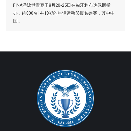
FINA游泳世青赛于8月20-25日在匈牙利布达佩斯举
办，约800名14-18岁的年轻运动员报名参赛，其中中
国…