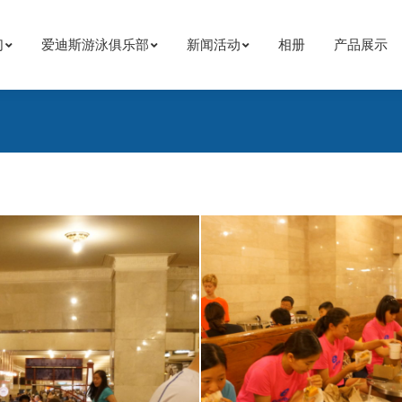
们
们
爱迪斯游泳俱乐部
爱迪斯游泳俱乐部
新闻活动
新闻活动
相册
相册
产品展示
产品展示